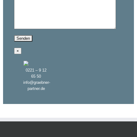
×
0221 – 9 12
65 50
info@graebner-
partner.de