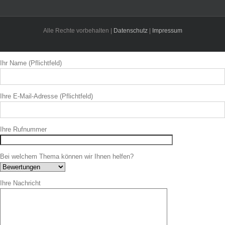
Alle Rechte vorbehalten |
Datenschutz
|
Impressum
Toggle
Ihr Name (Pflichtfeld)
Sliding
Bar
Area
Ihre E-Mail-Adresse (Pflichtfeld)
Ihre Rufnummer
Bei welchem Thema können wir Ihnen helfen?
Ihre Nachricht